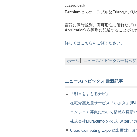
2011/01/05(水)
FermiumはスケーラブルなErlang
言語に同時並列、高可用性に優れたプログラミング
Application) を簡単に記述することが
詳しくはこちらをご覧ください。
ホーム
ニュース/トピックス一覧へ戻
ニュース/トピックス 最新記事
「明日をまもるナビ」
在宅介護支援サービス「いぶき」(IB
エンジニア募集について情報を更新いた
株式会社Murakumo の公式Twitt
Cloud Computing Expo に出展致し